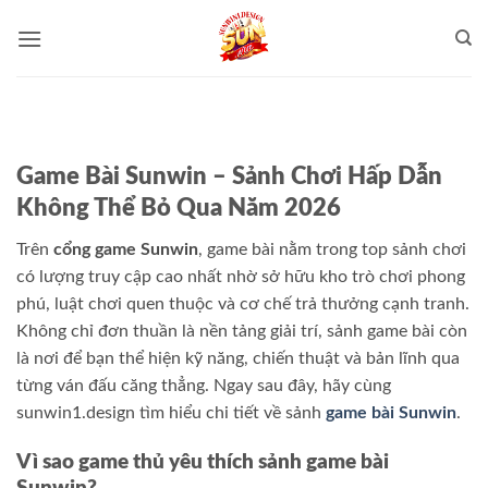
Bỏ
qua
nội
dung
Game Bài Sunwin – Sảnh Chơi Hấp Dẫn
Không Thể Bỏ Qua Năm 2026
Trên
cổng game Sunwin
, game bài nằm trong top sảnh chơi
có lượng truy cập cao nhất nhờ sở hữu kho trò chơi phong
phú, luật chơi quen thuộc và cơ chế trả thưởng cạnh tranh.
Không chỉ đơn thuần là nền tảng giải trí, sảnh game bài còn
là nơi để bạn thể hiện kỹ năng, chiến thuật và bản lĩnh qua
từng ván đấu căng thẳng. Ngay sau đây, hãy cùng
sunwin1.design tìm hiểu chi tiết về sảnh
game bài Sunwin
.
Vì sao game thủ yêu thích sảnh game bài