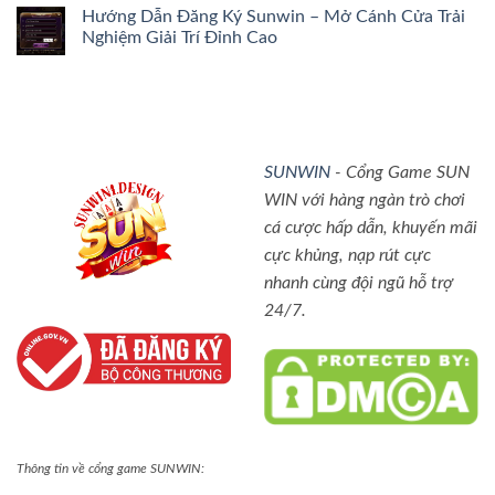
Mà
2026
Dẫn
có
Hướng Dẫn Đăng Ký Sunwin – Mở Cánh Cửa Trải
Trên
–
Nạp
bình
Di
Săn
Tiền
luận
Nghiệm Giải Trí Đỉnh Cao
Động
Thưởng
Sunwin
ở
Cực
Nhanh
Rút
Không
Đã,
Gọn
Tiền
có
Gia
–
Sunwin
bình
Tăng
Giao
Nhanh
luận
Cơ
Dịch
Chóng
ở
Hội
An
–
Hướng
Chiến
Toàn,
Hướng
Dẫn
Thắng
Nhận
Dẫn
Đăng
SUNWIN
- Cổng Game SUN
Tiền
Chi
Ký
Trong
Tiết
Sunwin
WIN với hàng ngàn trò chơi
Tích
Và
–
Tắc
Cách
Mở
cá cược hấp dẫn, khuyến mãi
Xử
Cánh
Lý
Cửa
cực khủng, nạp rút cực
Khi
Trải
Gặp
Nghiệm
nhanh cùng đội ngũ hỗ trợ
Lỗi
Giải
Trí
24/7.
Đỉnh
Cao
Thông tin về cổng game SUNWIN: