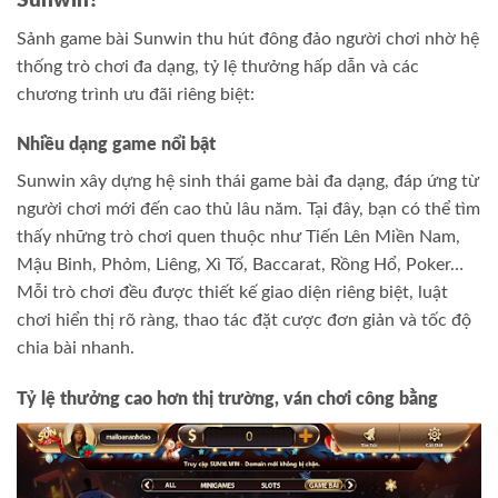
Sunwin?
Sảnh game bài Sunwin thu hút đông đảo người chơi nhờ hệ
thống trò chơi đa dạng, tỷ lệ thưởng hấp dẫn và các
chương trình ưu đãi riêng biệt:
Nhiều dạng game nổi bật
Sunwin xây dựng hệ sinh thái game bài đa dạng, đáp ứng từ
người chơi mới đến cao thủ lâu năm. Tại đây, bạn có thể tìm
thấy những trò chơi quen thuộc như Tiến Lên Miền Nam,
Mậu Binh, Phỏm, Liêng, Xì Tố, Baccarat, Rồng Hổ, Poker…
Mỗi trò chơi đều được thiết kế giao diện riêng biệt, luật
chơi hiển thị rõ ràng, thao tác đặt cược đơn giản và tốc độ
chia bài nhanh.
Tỷ lệ thưởng cao hơn thị trường, ván chơi công bằng