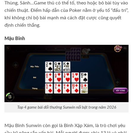
Thùng, Sảnh…Game thủ có thể tố, theo hoặc bỏ bài tùy vào
chiến thuật. Điểm hấp dẫn của Poker nằm ở yếu tố “đấu trí”,
khi không chỉ bộ bài mạnh mà cách đặt cược cũng quyết
định chiến thắng.
Mậu Binh
Top 4 game bài đổi thưởng Sunwin nổi bật trong năm 2026
Mậu Binh Sunwin còn gọi là Binh Xập Xám, là trò chơi yêu
cầu kỹ năng sắp xếp bài. Mỗi người được chia 13 lá và phải