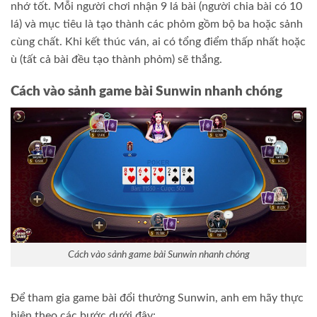
nhớ tốt. Mỗi người chơi nhận 9 lá bài (người chia bài có 10
lá) và mục tiêu là tạo thành các phỏm gồm bộ ba hoặc sảnh
cùng chất. Khi kết thúc ván, ai có tổng điểm thấp nhất hoặc
ù (tất cả bài đều tạo thành phỏm) sẽ thắng.
Cách vào sảnh game bài Sunwin nhanh chóng
Cách vào sảnh game bài Sunwin nhanh chóng
Để tham gia game bài đổi thưởng Sunwin, anh em hãy thực
hiện theo các bước dưới đây: