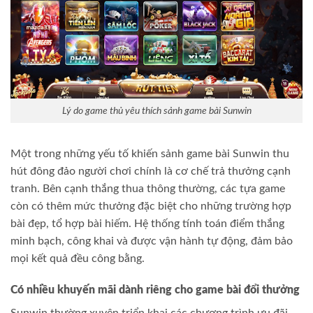
Lý do game thủ yêu thích sảnh game bài Sunwin
Một trong những yếu tố khiến sảnh game bài Sunwin thu
hút đông đảo người chơi chính là cơ chế trả thưởng cạnh
tranh. Bên cạnh thắng thua thông thường, các tựa game
còn có thêm mức thưởng đặc biệt cho những trường hợp
bài đẹp, tổ hợp bài hiếm. Hệ thống tính toán điểm thắng
minh bạch, công khai và được vận hành tự động, đảm bảo
mọi kết quả đều công bằng.
Có nhiều khuyến mãi dành riêng cho game bài đổi thưởng